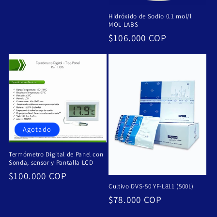
Hidróxido de Sodio 0.1 mol/l
MOL LABS
Precio
$106.000 COP
habitual
Agotado
Termómetro Digital de Panel con
Sonda, sensor y Pantalla LCD
Precio
$100.000 COP
Cultivo DVS-50 YF-L811 (500L)
habitual
Precio
$78.000 COP
habitual