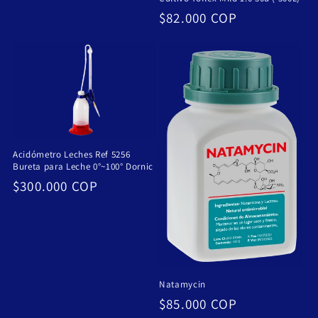
habitual
Precio
$82.000 COP
habitual
Acidómetro Leches Ref 5256
Bureta para Leche 0°~100° Dornic
Precio
$300.000 COP
habitual
Natamycin
Precio
$85.000 COP