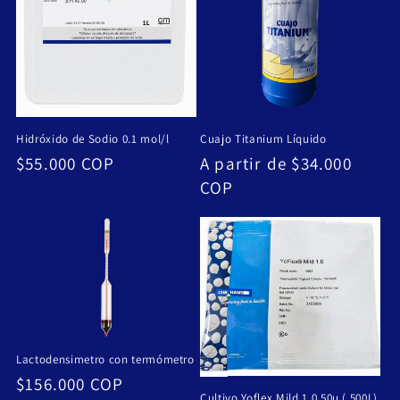
Hidróxido de Sodio 0.1 mol/l
Cuajo Titanium Líquido
Precio
$55.000 COP
Precio
A partir de $34.000
habitual
habitual
COP
Lactodensimetro con termómetro
Precio
$156.000 COP
Cultivo Yoflex Mild 1.0 50u ( 500L)