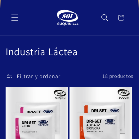
Ir
directamente
al contenido
Carrito
C
Industria Láctea
o
l
Filtrar y ordenar
18 productos
e
c
c
i