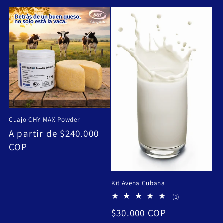
habitual
Cuajo CHY MAX Powder
Precio
A partir de $240.000
habitual
COP
Kit Avena Cubana
1
(1)
reseñas
Precio
$30.000 COP
totales