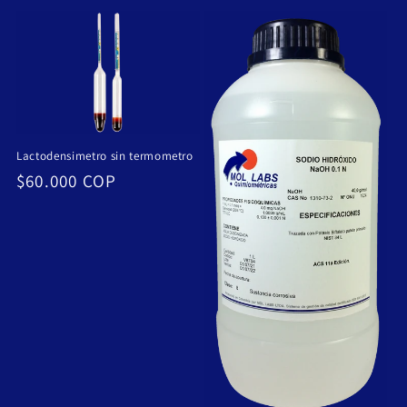
habitual
Lactodensimetro sin termometro
Precio
$60.000 COP
habitual