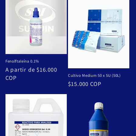
Fenolftaleína 0.1%
Precio
A partir de $16.000
Cultivo Medium 50 x 5U (50L)
habitual
COP
Precio
$15.000 COP
habitual