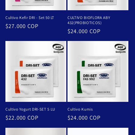
ó
n
Cultivo Kefir DRI - Set 50 LT
CULTIVO BIOFLORA ABY
432(PROBIOTICOS)
Precio
$27.000 COP
:
Precio
$24.000 COP
habitual
habitual
Cultivo Yogurt DRI-SET 5 LU
Cultivo Kumis
Precio
$22.000 COP
Precio
$24.000 COP
habitual
habitual